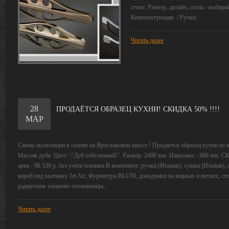
стиле. Размер, дизайн, стиль - выбира
Комплектующие / Ручки.
Читать далее
28
ПРОДАЁТСЯ ОБРАЗЕЦ КУХНИ! СКИДКА 50% !!!!
МАР
Смена экспозиции в салоне на Ярославском шоссе ! Продаётся образец кухни из 
Массив дуба. Цвет: \"Дуб отбеленный\". Размер: 2400 мм. Навесные - 960 мм. С
цена - 98 530 р. без учёта техники В комплекте: ручки (Италия), сушка (Италия)
короб под вытяжку Jet Air, Фурнитура BLUM, доводчики на ящиках и петлях, ст
радиусном элементе столешницы,.
Читать далее