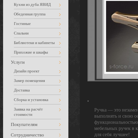
Кухни из дуба ЯВИД
Обеденная группа
Гостиные
Спальни
Библиотеки и кабинеты
Прихожие и шкафы
Услуги
Дизайн проект
Замер помещения
Доставка
Сборка и установка
Заявка на расчёт
Ручка — это незаме
стоимости
выполнять и свою о
функциональностью
Покупателям
мебельных ручек в к
для себя лучшее!
Сотрудничество