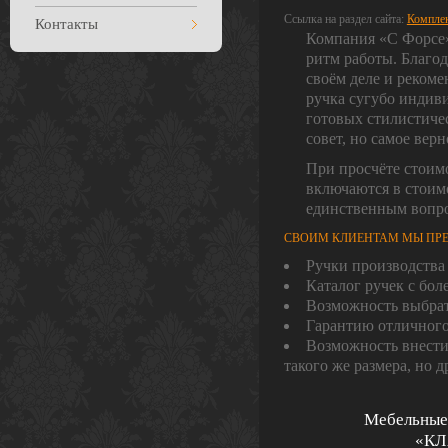
Ссылка на раздел сайта:
Компле
Контакты
Компания «С Форсе» 
ритм работы. Благо
своём деле и рекоме
ручка сугубо индив
готовых стилистиче
совет, но самое вер
При просчёте стоимо
включаются в стоимо
единственным вопро
СВОИМ КЛИЕНТАМ МЫ ПРЕ
Ручки производства
Каталог ручек с бо
Возможность выбрать
Гарантию отличного
Возможность внести 
такого же размера, но д
Мебельные
«КЛ