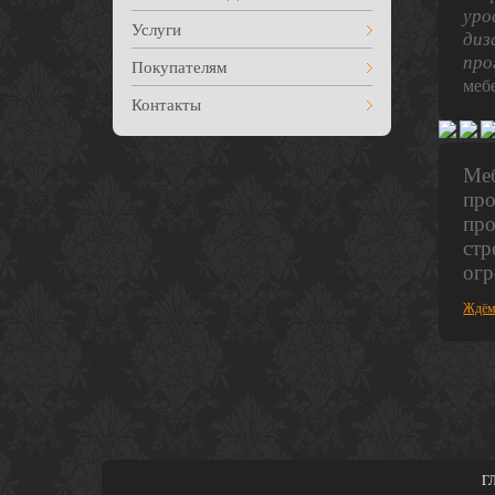
уро
Услуги
диз
про
Покупателям
меб
Контакты
Меб
про
про
стр
огр
Ждём
Г