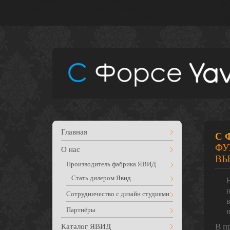
Главная
С 
ФУ
О нас
ВЫ
Производитель фабрика ЯВИД
Стать дилером Явид
Сотрудничество с дизайн студиями
Партнёры
В п
Каталог ЯВИД