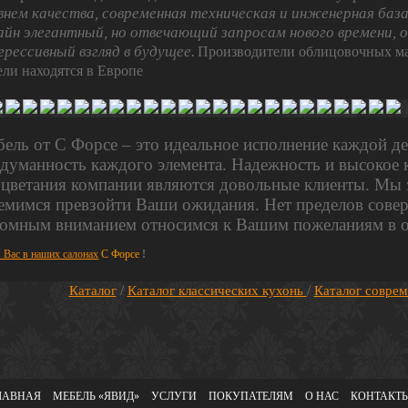
внем качества, современная техническая и инженерная баз
айн элегантный, но отвечающий запросам нового времени, 
грессивный взгляд в будущее.
Производители облицовочных ма
ели находятся в Европе
ель от С Форсе – это идеальное исполнение каждой де
думанность каждого элемента. Надежность и высокое к
цветания компании являются довольные клиенты. Мы з
емимся превзойти Ваши ожидания. Нет пределов совер
омным вниманием относимся к Вашим пожеланиям в 
 Вас в наших салонах
С Форсе
!
/
/
Каталог
Каталог классических кухонь
Каталог совре
ЛАВНАЯ
МЕБЕЛЬ «ЯВИД»
УСЛУГИ
ПОКУПАТЕЛЯМ
О НАС
КОНТАКТ