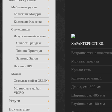
Комплектующие
Мебельные ручки
Коллекция Модерн
Коллекция Классика
Столешницы
Искусственный камень
Grandex Грандекс
ХАРАКТЕРИСТИКИ:
Tristone Тристоун
Встраивается в шкафчик 
Samsung Staron
Монтаж: врезная
Ламинат HPL
Крыло: есть
Мойки
Количество чаш: 1
Стальные мойки OULIN
Длина, см: 800 мм
Мраморные мойки
VIGRO
Ширина, см: 485 мм
Услуги
Глубина, см: 180 мм
Покупателям