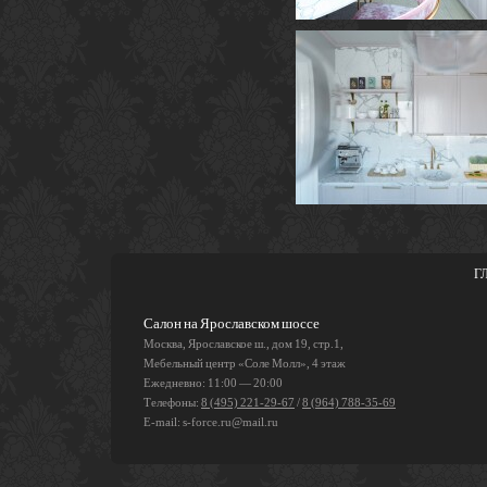
Г
Салон на Ярославском шоссе
Москва, Ярославское ш., дом 19, стр.1,
Мебельный центр «Соле Молл», 4 этаж
Ежедневно: 11:00 — 20:00
Телефоны:
8 (495) 221-29-67
/
8 (964) 788-35-69
E-mail:
s-force.ru@mail.ru