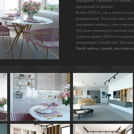
стандартное, с решёткой, со стеклом, 
фрезеровкой по филёнке.
Кухня «MONA», как и любая из кухонь
функциональна. Эта кухня станет люб
ощущением комфорта, уюта и внутрен
Мы также рекомендуем сочетание ко
кухню из дерева «MONA» в современн
или напишите в онлайн-чате. Мы жде
Yavid: мебель с душой, интеллект