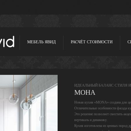
МЕБЕЛЬ ЯВИД
РАСЧЁТ СТОИМОСТИ
С
ИДЕАЛЬНЫЙ БАЛАНС СТИЛЯ 
МОНА
Новая кухня «MONA» создана для цен
Отличительные особенности фасада к
Это решение позволяет сместить акцен
вертикаль и динамику.
Кухня изготовлена из ценных пород д