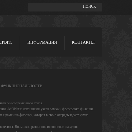
ЕРВИС
ИНФОРМАЦИЯ
КОНТАКТЫ
И ФУНКЦИОНАЛЬНОСТИ
ителей современного стиля.
ухни «MONA»: лаконичная узкая рамка и фрезеровка филенки.
т с рамки на филёнку, которая в свою очередь задаёт кухне
ревесины. Возможно различное исполнение фасадов: