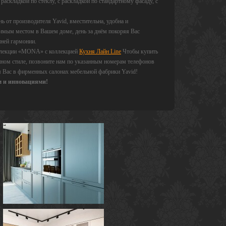
с раскладкой по стеклу, с раскладкой по стандартному фасаду, с
 от производителя Yavid, вместительна, удобна и
имым местом в Вашем доме, день за днём покоряя Вас
ней гармонии.
ллекции «MONA» с коллекцией
Кухня Лайн Line
Чтобы купить
ом стиле, позвоните нам по указанным номерам телефонов
м Вас в фирменных салонах мебельной фабрики Yavid!
ом и инновациями!