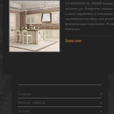
УТОНЧЁННОСТЬ ЛИНИЙ Беатрис Одног
захватило дух. Невероятно стильная и
в самом современном её исполнении. 
гарантией качества Явид, сила детал
функциональным наполнением. В клас
благородно.
Читать далее
НАВИГАЦИЯ
Главная
Мебель «ЯВИД»
Услуги