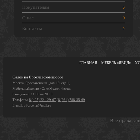
Покупателям
О нас
Контакты
ГЛАВНАЯ
МЕБЕЛЬ «ЯВИД»
У
Салон на Ярославском шоссе
Москва, Ярославское ш., дом 19, стр.1,
Мебельный центр «Соле Молл», 4 этаж
Ежедневно: 11:00 — 20:00
Телефоны:
8 (495) 221-29-67
/
8 (964) 788-35-69
E-mail:
s-force.ru@mail.ru
Все права за