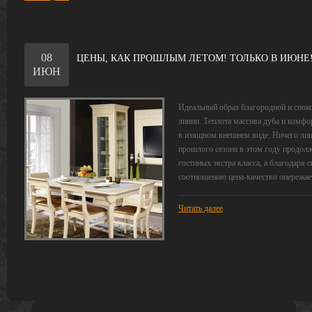
08
ЦЕНЫ, КАК ПРОШЛЫМ ЛЕТОМ! ТОЛЬКО В ИЮНЕ
ИЮН
Идеальный образ благородной и спок
линии. Теплота массива дуба и комф
в изящном внешнем виде. Ничего лишн
прошлого сезона в этом году продолж
гостиных экстра класса, а благодар
соотношению цена-качество опережает
Читать далее